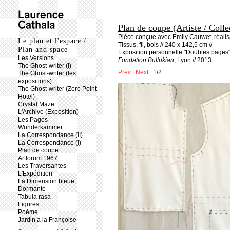
Plan de coupe (Artiste / Colle
Pièce conçue avec Emily Cauwet, réali
Le plan et l'espace /
Tissus, fil, bois // 240 x 142,5 cm //
Plan and space
Exposition personnelle "Doubles pages"
Les Versions
Fondation Bullukian
, Lyon // 2013
The Ghost-writer (I)
Prev
|
Next
1/2
The Ghost-writer (les
expositions)
The Ghost-writer (Zero Point
Hotel)
Crystal Maze
L'Archive (Exposition)
Les Pages
Wunderkammer
La Correspondance (II)
La Correspondance (I)
Plan de coupe
Artforum 1967
Les Traversantes
L'Expédition
La Dimension bleue
Dormante
Tabula rasa
Figures
Poème
Jardin à la Françoise